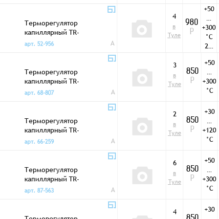
SPST
12
+50
°C
4
…
Терморегулятор
980
в
+300
капиллярный TR-
Р
Туле
°C
159 +50…+300 °C
A
арт. 52-956
2…
SPDT
12
+50
°C
3
Терморегулятор
…
850
в
капиллярный TR-
+300
Р
Туле
400 +50…+300 °C
°C
A
арт. 68-807
SPDT
+30
2
Терморегулятор
…
850
в
капиллярный TR-
+120
Р
Туле
401 +30…+120 °C
°C
A
арт. 66-259
SPDT
+50
6
Терморегулятор
…
850
в
капиллярный TR-
+300
Р
Туле
403 +50…+300 °C
°C
A
арт. 87-563
SPDT
+30
4
Терморегулятор
…
850