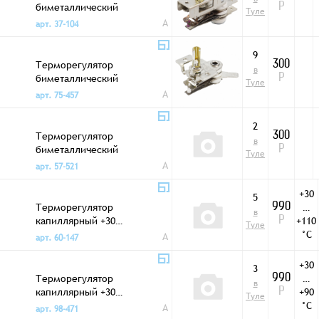
биметаллический
Р
Туле
KST-168-4 T250 16A
A
арт. 37-104
9
Терморегулятор
300
в
биметаллический
Р
Туле
KST-207 T250 16A
A
арт. 75-457
2
Терморегулятор
300
в
биметаллический
Р
Туле
ZH-001B T250 16A
A
арт. 57-521
+30
5
Терморегулятор
…
990
в
капиллярный +30…
+110
Р
Туле
+110 °C 3PSP
°C
A
арт. 60-147
+30
3
Терморегулятор
…
990
в
капиллярный +30…
+90
Р
Туле
+90 °C 3PSP
°C
A
арт. 98-471