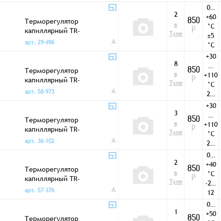
0…
2
+60
Терморегулятор
850
в
°C
капиллярный TR-
Р
Туле
±5
121 0…+60 °C SPDT
A
арт. 29-496
°C
+30
8
…
Терморегулятор
850
в
+110
капиллярный TR-
Р
Туле
°C
124 +30…+110 °C
A
арт. 58-973
2…
SPST
12
+30
°C
3
…
Терморегулятор
850
в
+110
капиллярный TR-
Р
Туле
°C
127 +30…+110 °C
A
арт. 36-102
2…
SPDT
12
0…
°C
2
+40
Терморегулятор
850
в
°C
капиллярный TR-
Р
Туле
-2…
128 0…+40 °C SPDT
A
арт. 57-376
12
°C
0…
1
+50
Терморегулятор
850