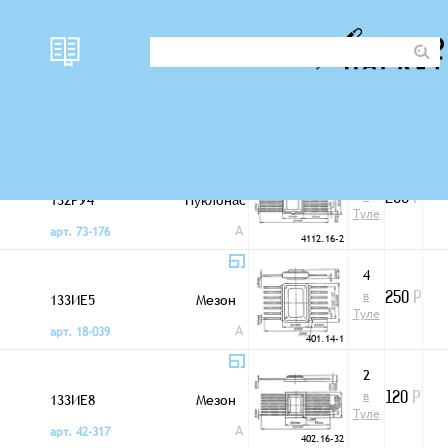
наличи
Корпус
цена
Стандартная логика
е
2
в
132РУ4
Нуклонac
200
Р
Туле
A
арт. 73-176
4112.16-2
4
в
133ИЕ5
Мезон
250
Р
Туле
A
арт. 18-039
401.14-1
2
в
133ИЕ8
Мезон
120
Р
Туле
A
арт. 42-317
402.16-32