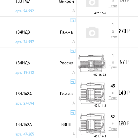
в
133ТМ7
Микрон
170
Р
Туле
A
арт. 94-992
402.16-6
1
в
134ИД3
Гамма
270
Р
Туле
A
арт. 24-997
1
в
134ИД6
Россия
97
Р
Туле
A
арт. 19-812
402.16-32
45
в
134ЛА8А
Гамма
140
Р
Туле
A
арт. 27-094
401.14-3
82
в
134ЛБ2А
ВЗПП
120
Р
Туле
A
арт. 47-205
401.14-3