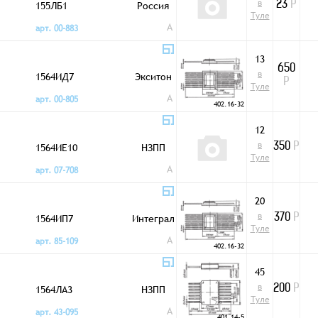
в
155ЛБ1
Россия
23
Р
Туле
A
арт. 00-883
13
650
в
1564ИД7
Экситон
Р
Туле
A
арт. 00-805
402.16-32
12
в
1564ИЕ10
НЗПП
350
Р
Туле
A
арт. 07-708
20
в
1564ИП7
Интеграл
370
Р
Туле
A
арт. 85-109
402.16-32
45
в
1564ЛА3
НЗПП
200
Р
Туле
A
арт. 43-095
401.14-5