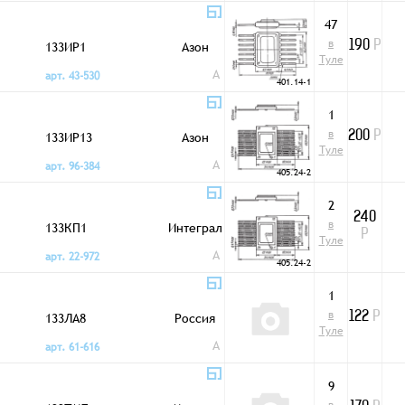
47
в
133ИР1
Азон
190
Р
Туле
A
арт. 43-530
401.14-1
1
в
133ИР13
Азон
200
Р
Туле
A
арт. 96-384
405.24-2
2
240
в
133КП1
Интеграл
Р
Туле
A
арт. 22-972
405.24-2
1
в
133ЛА8
Россия
122
Р
Туле
A
арт. 61-616
9