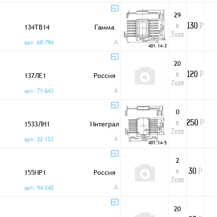
29
в
134ТВ14
Гамма
130
Р
Туле
A
арт. 68-794
401.14-3
20
в
137ЛЕ1
Россия
120
Р
Туле
A
арт. 71-643
0
в
1533ЛН1
Интеграл
250
Р
Туле
A
арт. 22-153
401.14-5
2
в
155ИР1
Россия
30
Р
Туле
A
арт. 94-240
20