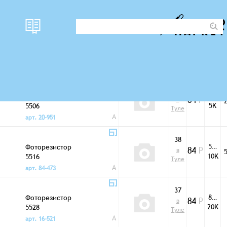
наличи
Корпус
цена
R осв
Фоторезисторы
е
41
2…
Фоторезистор
в
84
Р
5K
5506
Туле
A
арт. 20-951
38
5…
Фоторезистор
в
84
Р
10K
5516
Туле
A
арт. 84-473
37
8…
Фоторезистор
в
84
Р
20K
5528
Туле
A
арт. 16-521