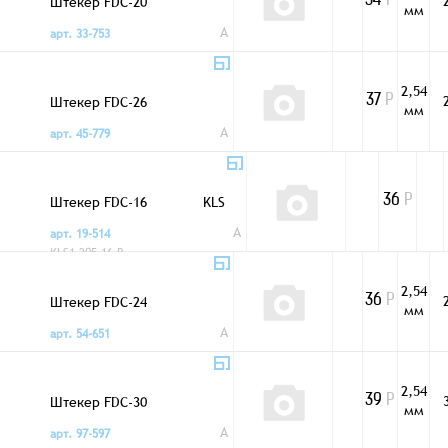
Штекер FDC-20
34
Р
мм
A
арт. 33-753
2,54
Штекер FDC-26
37
Р
мм
A
арт. 45-779
Штекер FDC-16
KLS
36
Р
A
арт. 19-514
KLS1-205-16-B
2,54
Штекер FDC-24
36
Р
мм
A
арт. 54-651
2,54
Штекер FDC-30
39
Р
мм
A
арт. 97-597