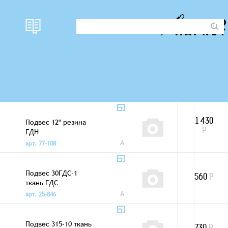
Подвес 12" ППУ ГДН
790
Р
A
арт. 57-899
Подвес 12" резина
1 430
ГДН
Р
A
арт. 77-108
Подвес 30ГДС-1
560
Р
ткань ГДС
A
арт. 25-846
Подвес 315-10 ткань