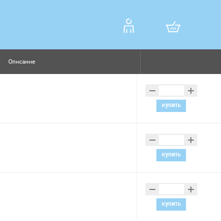
Описание
–
+
купить
–
+
купить
–
+
купить