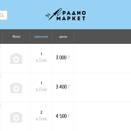
Фото
наличие
цена
1
3 000
Р
в Туле
1
3 400
Р
в Туле
2
4 500
Р
в Туле