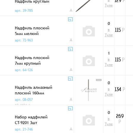
в
Надфиль круглый
129
Р
Туле
A
арт. 39-785
0
Надфиль плоский
в
115
Р
5мм мелкий
Туле
A
арт. 72-963
1
Надфиль плоский
в
115
Р
7мм крупный
Туле
A
арт. 64-126
0
Надфиль алмазный
в
134
Р
плоский 160мм
Туле
A
арт. 08-057
12-4104-4
0
Набор надфилей
269
в
CT-9201 3шт
Р
Туле
A
арт. 21-746