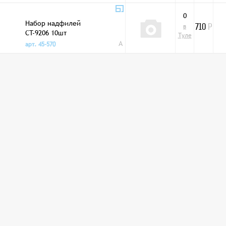
0
Набор надфилей
в
710
Р
CT-9206 10шт
Туле
A
арт. 45-570