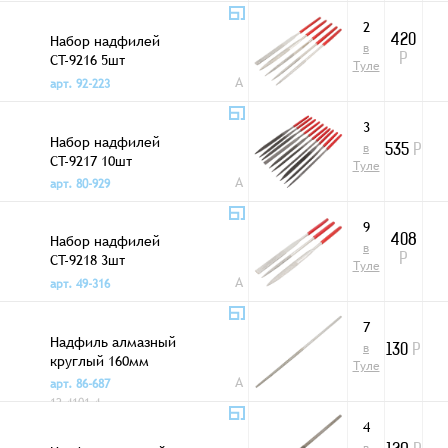
2
Набор надфилей
420
в
CT-9216 5шт
Р
Туле
алмазные
A
арт. 92-223
3
Набор надфилей
в
535
Р
CT-9217 10шт
Туле
A
арт. 80-929
9
Набор надфилей
408
в
CT-9218 3шт
Р
Туле
алмазные
A
арт. 49-316
7
Надфиль алмазный
в
130
Р
круглый 160мм
Туле
A
арт. 86-687
12-4101-4
4