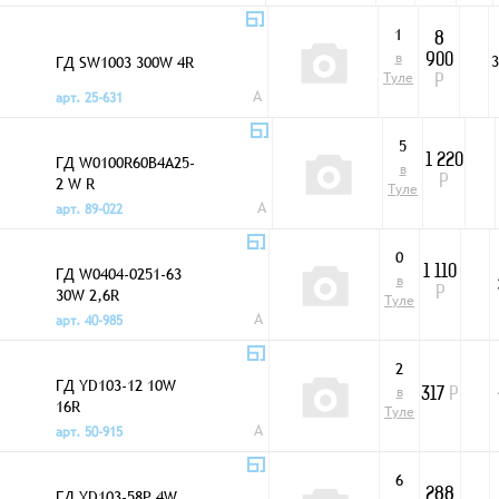
1
8
в
ГД SW1003 300W 4R
3
900
Туле
Р
A
арт. 25-631
5
ГД W0100R60B4A25-
1 220
в
2 W R
Р
Туле
A
арт. 89-022
0
ГД W0404-0251-63
1 110
в
30W 2,6R
Р
Туле
A
арт. 40-985
2
ГД YD103-12 10W
в
317
Р
16R
Туле
A
арт. 50-915
6
ГД YD103-58P 4W
288