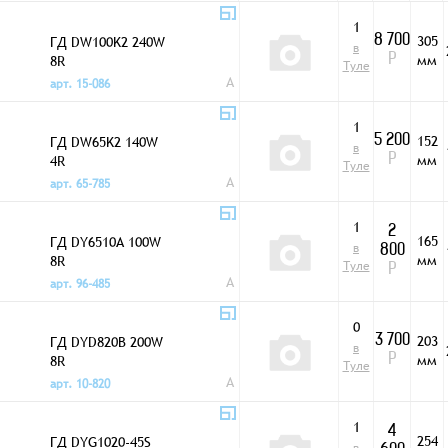
1
305
ГД DW100K2 240W
8 700
в
мм
8R
Р
Туле
A
арт. 15-086
1
152
ГД DW65K2 140W
5 200
в
мм
4R
Р
Туле
A
арт. 65-785
1
2
165
ГД DY6510A 100W
в
800
мм
8R
Туле
Р
A
арт. 96-485
0
203
ГД DYD820B 200W
3 700
в
мм
8R
Р
Туле
A
арт. 10-820
1
4
254
ГД DYG1020-45S