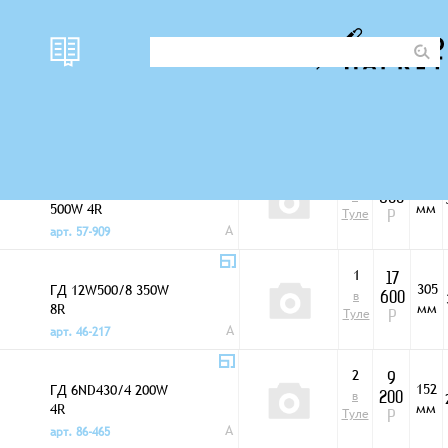
наличи
Фото
цена
D
Низкочастотные динамики
е
1
18
305
ГД 12LW800/4
в
600
мм
500W 4R
Туле
Р
A
арт. 57-909
1
17
305
ГД 12W500/8 350W
в
600
мм
8R
Туле
Р
A
арт. 46-217
2
9
152
ГД 6ND430/4 200W
в
200
мм
4R
Туле
Р
A
арт. 86-465