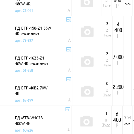
в
600
мм
180W 4R
Туле
Р
A
арт. 22-041
3
4
ГД ETP-158-Z1 35W
в
400
4R комплект
Туле
Р
A
арт. 79-927
2
ГД ETP-1623-Z1
7 000
в
40W 4R комплект
Р
Туле
A
арт. 56-858
0
ГД ETP-40B2 70W
2 200
в
4R
Р
Туле
A
арт. 69-699
1
6
254
ГД MTB-W102B
в
400
мм
400W 4R
Туле
Р
A
арт. 60-226