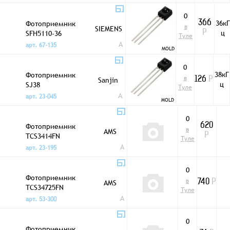
0
36кГ
Фотоприемник
366
в
SIEMENS
ц
SFH5110-36
Р
Туле
A
арт. 67-135
MOLD
0
38кГ
Фотоприемник
в
Sanjin
126
Р
ц
SJ38
Туле
A
арт. 23-045
MOLD
0
Фотоприемник
620
в
AMS
TCS3414FN
Р
Туле
A
арт. 23-195
0
Фотоприемник
в
AMS
740
Р
TCS34725FN
Туле
A
арт. 53-300
0
Фотоприемник