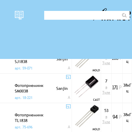
наличи
Фото
цена
f не
Фотоприемники
е
1
38кГ
Фотоприемник
в
Sanjin
153
Р
ц
SJ1838
Туле
A
арт. 59-071
MOLD
7
38кГ
Фотоприемник
в
Sanjin
171
Р
ц
SM0038
Туле
A
арт. 18-221
CAST
53
38кГ
Фотоприемник
в
94
Р
ц
TL1838
Туле
A
арт. 75-696
MOLD