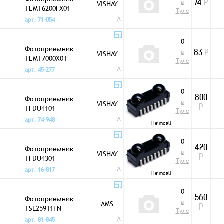
в
VISHAY
74
Р
TEMT6200FX01
Туле
A
арт. 71-054
0
Фотоприемник
в
VISHAY
83
Р
TEMT7000X01
Туле
A
арт. 45-277
0
Фотоприемник
800
в
VISHAY
TFDU4101
Р
Туле
A
арт. 74-948
Heimdall
0
Фотоприемник
420
в
VISHAY
TFDU4301
Р
Туле
A
арт. 16-817
Heimdall
0
Фотоприемник
560
в
AMS
TSL25911FN
Р
Туле
A
арт. 81-845