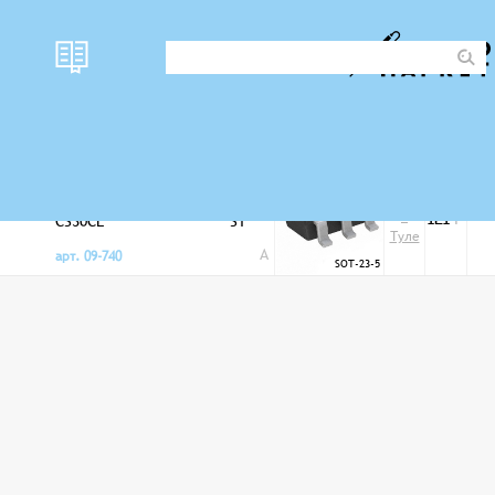
наличи
Корпус
цена
Токовые мониторы
е
0
в
CS30CL
ST
121
Р
Туле
A
арт. 09-740
SOT-23-5