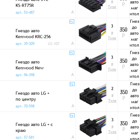
в
авто
KS-RT75R
Р
Туле
маг
A
арт. 53-487
итол
ы
Гнез
3
до
Гнездо авто
350
в
авто
Kenwood KRC-256
Р
Туле
маг
A
арт. 39-309
GS-107
итол
ы
Гнез
3
до
Гнездо авто
350
в
авто
Kenwood New
Р
Туле
маг
A
арт. 96-398
итол
ы
Гнез
2
до
Гнездо авто LG +
350
в
авто
по центру
Р
Туле
маг
A
арт. 70-598
итол
ы
Гнез
3
до
Гнездо авто LG + с
350
в
авто
краю
Р
Туле
маг
A
арт. 57-581
итол