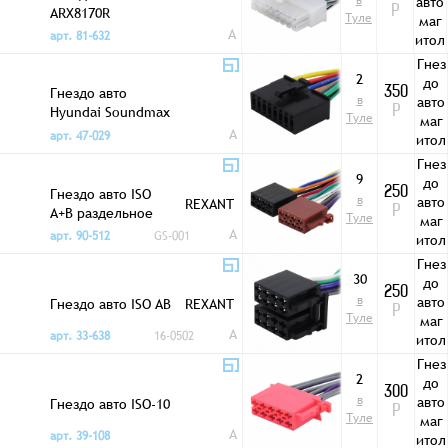
в
авто
ARX8170R
Р
Туле
маг
A
арт. 81-632
итол
ы
Гнез
2
до
Гнездо авто
350
в
авто
Hyundai Soundmax
Р
Туле
маг
8048
A
арт. 47-029
итол
ы
Гнез
9
до
Гнездо авто ISO
250
в
авто
REXANT
A+B раздельное
Р
Туле
маг
A
арт. 90-512
GS-001
итол
ы
Гнез
30
до
250
в
авто
Гнездо авто ISO AB
REXANT
Р
Туле
маг
A
арт. 33-638
16-0502
итол
ы
Гнез
2
до
300
в
авто
Гнездо авто ISO-10
Р
Туле
маг
A
арт. 39-108
итол