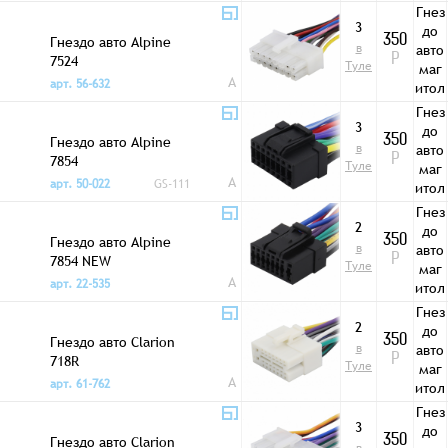
ы
Гнез
3
до
Гнездо авто Alpine
350
в
авто
7524
Р
Туле
маг
A
арт. 56-632
итол
ы
Гнез
3
до
Гнездо авто Alpine
350
в
авто
7854
Р
Туле
маг
A
арт. 50-022
GS-111
итол
ы
Гнез
2
до
Гнездо авто Alpine
350
в
авто
7854 NEW
Р
Туле
маг
A
арт. 22-535
итол
ы
Гнез
2
до
Гнездо авто Clarion
350
в
авто
718R
Р
Туле
маг
A
арт. 61-762
итол
ы
Гнез
3
до
Гнездо авто Clarion
350