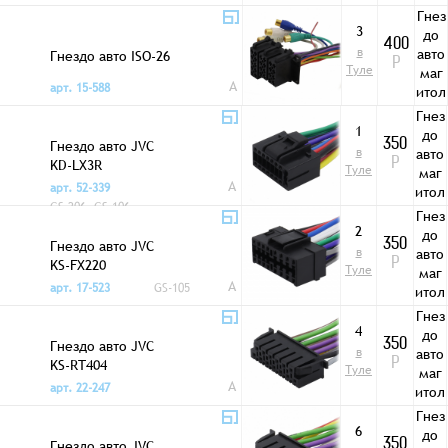
ы
Гнез
3
до
400
в
авто
Гнездо авто ISO-26
Р
Туле
маг
A
арт. 15-588
итол
ы
Гнез
1
до
Гнездо авто JVC
350
в
авто
KD-LX3R
Р
Туле
маг
A
арт. 52-339
итол
GS-206, GS-106
ы
Гнез
2
до
Гнездо авто JVC
350
в
авто
KS-FX220
Р
Туле
маг
A
арт. 17-523
GS-105
итол
ы
Гнез
4
до
Гнездо авто JVC
350
в
авто
KS-RT404
Р
Туле
маг
A
арт. 22-247
итол
ы
Гнез
6
до
Гнездо авто JVC
350