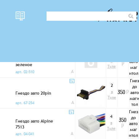
наличи
Фото
цена
Тип
Разъемы автомагнитол
е
Гнез
1
до
Гнездо ISO C-2
970
в
авто
зеленое
Р
Туле
маг
мультируль
A
арт. 02-510
итол
ы
Гнез
2
до
в
авто
Гнездо авто 20pin
350
Р
Туле
маг
A
арт. 67-254
тол
ы
Гнез
4
до
Гнездо авто Alpine
350
в
авто
7513
Р
Туле
маг
A
арт. 04-041
итол