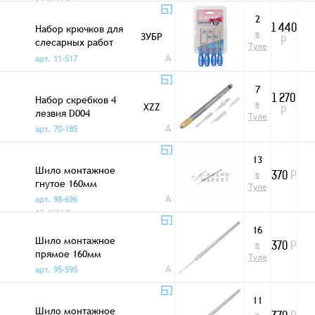
12-4332-8
2
Набор крючков для
1 440
в
ЗУБР
слесарных работ
Р
Туле
21553-H4
A
арт. 11-517
7
Набор скребков 4
1 270
в
XZZ
лезвия D004
Р
Туле
A
арт. 70-185
13
Шило монтажное
в
370
Р
гнутое 160мм
Туле
A
арт. 98-696
12-4324-8
16
Шило монтажное
в
370
Р
прямое 160мм
Туле
A
арт. 95-595
11
Шило монтажное