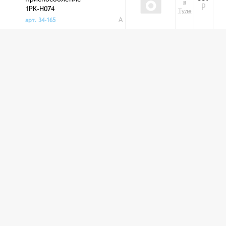
в
1PK-H074
Р
Туле
A
арт. 34-165