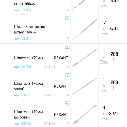
в
370
Р
серп 160мм
Туле
A
арт. 87-557
12-4326-8
17
Шило монтажное
в
370
Р
штык 160мм
Туле
A
арт. 02-217
12-4322-8
1
288
в
Шпатель 170мм
REXANT
Р
Туле
A
арт. 96-781
12-4334
1
Шпатель 170мм
288
в
REXANT
узкий
Р
Туле
A
арт. 93-195
12-4335
4
Шпатель 170мм
в
REXANT
297
Р
широкий
Туле
A
арт. 68-708
12-4336