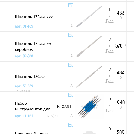
1
433
в
Шпатель 175мм >>>
Р
Туле
A
арт. 91-185
9
Шпатель 175мм со
в
570
Р
скребком
Туле
A
арт. 09-068
9
484
в
Шпатель 180мм
Р
Туле
A
арт. 53-859
12-4334-8
0
Набор
940
в
REXANT
инструментов для
Р
Туле
пайки ZD-151
A
арт. 11-161
12-6031
0
Приспособление
509