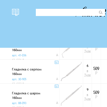
наличи
Фото
цена
Шило, гладилки и шпатели
е
8
Гладилка с конусом
509
в
160мм
Р
Туле
A
арт. 41-036
12-4331-8
6
Гладилка с серпом
509
в
160мм
Р
Туле
A
арт. 30-905
12-4333-8
9
Гладилка с шаром
509
в
160мм
Р
Туле
A
арт. 88-093