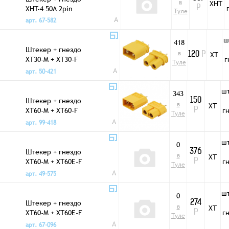
в
XHT
XHT-4 50A 2pin
Р
Туле
A
арт. 67-582
ш
418
Штекер + гнездо
в
XT
120
Р
XT30-M + XT30-F
г
Туле
30A 2pin
A
арт. 50-421
ш
343
Штекер + гнездо
150
в
XT
XT60-M + XT60-F
г
Р
Туле
60A 2pin
A
арт. 99-418
ш
0
Штекер + гнездо
376
в
XT
XT60-M + XT60E-F
г
Р
Туле
+ заглушка 60A
A
арт. 49-575
2pin
ш
0
Штекер + гнездо
274
в
XT
XT60-M + XT60E-F
г
Р
Туле
60A 2pin
A
арт. 67-096