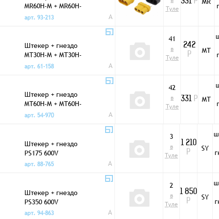
в
MR
331
Р
MR60H-M + MR60H-
Туле
F 60A 3pin
A
арт. 93-213
41
Штекер + гнездо
242
в
MT
MT30H-M + MT30H-
Р
Туле
F 30A 3pin
A
арт. 61-158
42
Штекер + гнездо
в
MT
331
Р
MT60H-M + MT60H-
Туле
F 60A 3pin
A
арт. 54-970
ш
3
Штекер + гнездо
1 210
в
SY
г
PS175 600V
Р
Туле
A
арт. 88-765
ш
2
Штекер + гнездо
1 850
в
SY
г
PS350 600V
Р
Туле
A
арт. 94-863