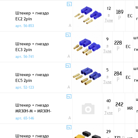
ш
12
Штекер + гнездо
189
в
EC
EC2 2pin
Р
Туле
A
арт. 56-853
ш
9
Штекер + гнездо
228
в
EC
г
EC3 2pin
Р
Туле
A
арт. 56-741
ш
5
Штекер + гнездо
284
в
EC
г
EC5 2pin
Р
Туле
A
арт. 52-123
40
Штекер + гнездо
242
в
MR
MR30H-M + MR30H-
Р
Туле
F 30A 3pin
A
арт. 65-146
29
Штекер + гнездо