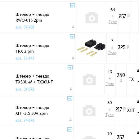
64
Штекер + гнездо
в
257
Р
RWO-015 2pin
Туле
A
арт. 97-788
7
Штекер + гнездо
в
325
Р
TRX 2 pin
Туле
A
арт. 53-173
13
Штекер + гнездо
369
в
TX
TX30U-M + TX30U-F
Р
Туле
30A 3pin
A
арт. 31-572
30
Штекер + гнездо
в
XHT
217
Р
XHT-3,5 30A 2pin
Туле
A
арт. 74-678
20
Штекер + гнездо
357