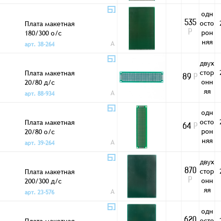
одн
осто
Плата макетная
535
рон
180/300 о/с
Р
няя
A
арт. 38-264
двух
стор
Плата макетная
89
Р
онн
20/80 д/с
яя
A
арт. 88-934
одн
осто
Плата макетная
64
Р
рон
20/80 о/с
няя
A
арт. 39-264
двух
стор
Плата макетная
870
онн
200/300 д/с
Р
яя
A
арт. 23-576
одн
осто
Плата макетная
620