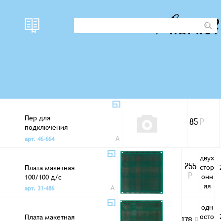
Пер для
71
Р
подключения
шлейфа 20 pin
A
арт. 30-117
0,5/1,0мм
Пер для
85
Р
подключения
шлейфа 30 pin
A
арт. 46-664
0,5/1,0мм
двух
стор
Плата макетная
255
онн
100/100 д/с
Р
яя
A
арт. 31-486
одн
осто
Плата макетная