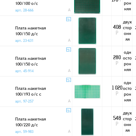
178
Р
рон
100/100 о/с
няя
A
арт. 28-666
двух
стор
Плата макетная
408
онн
100/150 д/с
Р
яя
A
арт. 23-631
одн
осто
Плата макетная
280
рон
100/150 о/с
Р
няя
A
арт. 45-914
одн
Плата макетная
осто
1 020
100/193 о/с с
рон
Р
креп.отв. 2DM_1L
няя
A
арт. 97-257
двух
стор
Плата макетная
548
онн
100/220 д/с
Р
яя
A
арт. 59-983