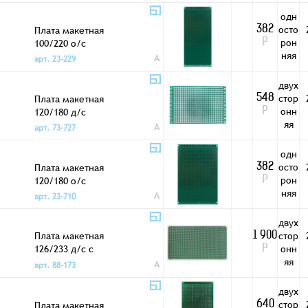
одн
осто
Плата макетная
382
рон
100/220 о/с
Р
няя
A
арт. 23-229
двух
стор
Плата макетная
548
онн
120/180 д/с
Р
яя
A
арт. 73-727
одн
осто
Плата макетная
382
рон
120/180 о/с
Р
няя
A
арт. 23-710
двух
Плата макетная
стор
1 900
126/233 д/с с
онн
Р
креп.отв. 3DM
яя
A
арт. 88-173
двух
стор
Плата макетная
640