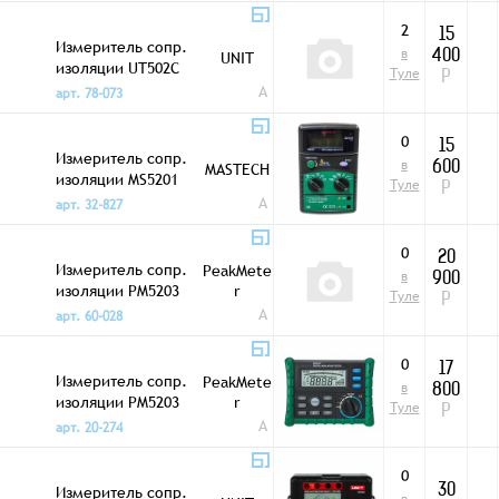
2
15
Измеритель сопр.
в
UNIT
400
изоляции UT502C
Туле
Р
A
арт. 78-073
0
15
Измеритель сопр.
в
MASTECH
600
изоляции MS5201
Туле
Р
A
арт. 32-827
0
20
Измеритель сопр.
PeakMete
в
900
изоляции PM5203
r
Туле
Р
A
арт. 60-028
0
17
Измеритель сопр.
PeakMete
в
800
изоляции PM5203
r
Туле
Р
A
арт. 20-274
0
Измеритель сопр.
30