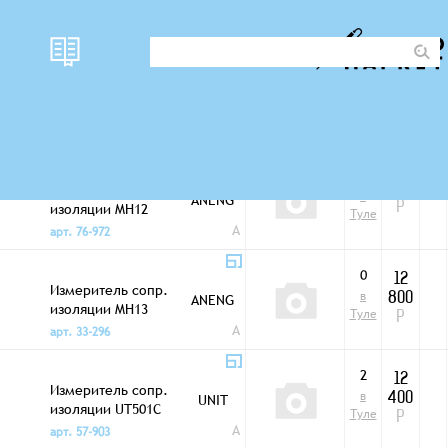
наличи
Измерители сопротивл.
Фото
цена
R
е
изоляции
2
Измеритель сопр.
9 300
в
ANENG
изоляции MH12
Р
Туле
A
арт. 76-972
0
12
Измеритель сопр.
в
ANENG
800
изоляции MH13
Туле
Р
A
арт. 33-296
2
12
Измеритель сопр.
в
UNIT
400
изоляции UT501C
Туле
Р
A
арт. 57-903