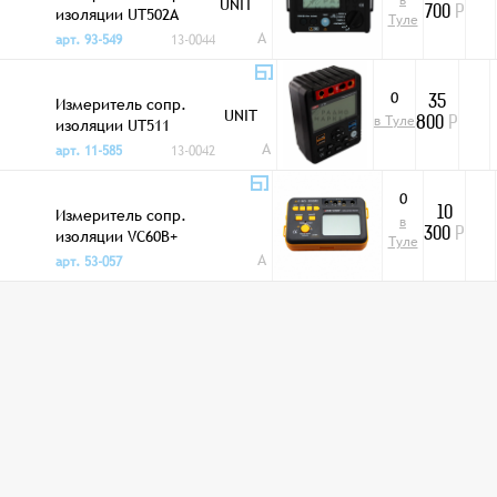
в
UNIT
изоляции UT502A
700
Р
Туле
A
арт. 93-549
13-0044
0
Измеритель сопр.
35
UNIT
в Туле
изоляции UT511
800
Р
A
арт. 11-585
13-0042
0
Измеритель сопр.
10
в
изоляции VC60B+
300
Р
Туле
A
арт. 53-057