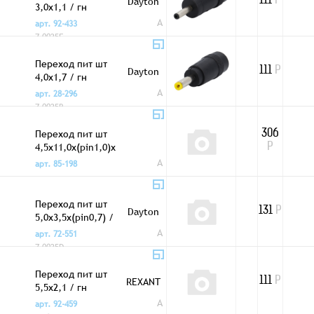
Dayton
111
Р
3,0x1,1 / гн
5,5x2,1
A
арт. 92-433
7-0025E
Переход пит шт
Dayton
111
Р
4,0x1,7 / гн
5,5x2,1
A
арт. 28-296
7-0025B
Переход пит шт
306
4,5x11,0x(pin1,0)x
Р
10мм / гн 5,5x2,1
A
арт. 85-198
Переход пит шт
Dayton
131
Р
5,0x3,5x(pin0,7) /
гн 5,5x2,1
A
арт. 72-551
7-0025D
Переход пит шт
REXANT
111
Р
5,5x2,1 / гн
5,5x2,5
A
арт. 92-459