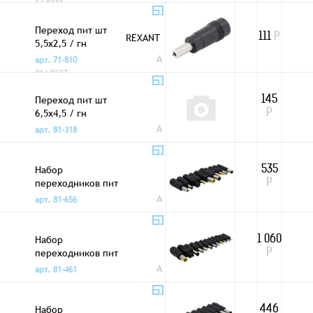
14-0333
Переход пит шт
REXANT
111
Р
5,5x2,5 / гн
5,5x2,1
A
арт. 71-810
014-0327
Переход пит шт
145
6,5x4,5 / гн
Р
5,5x2,1 угловой
A
арт. 81-318
Набор
535
переходников пит
Р
шт XX / гн 5,5x2,1
A
арт. 81-656
10шт.
Набор
1 060
переходников пит
Р
шт XX / гн 5,5x2,1
A
арт. 81-461
23шт.
Набор
446