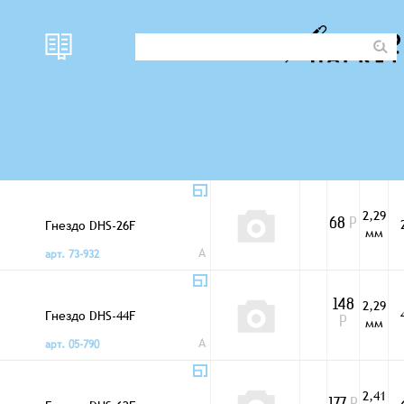
2,29
Гнездо DHS-15F
43
Р
мм
A
арт. 73-547
2,29
Гнездо DHS-26F
68
Р
мм
A
арт. 73-932
2,29
148
Гнездо DHS-44F
мм
Р
A
арт. 05-790
2,41