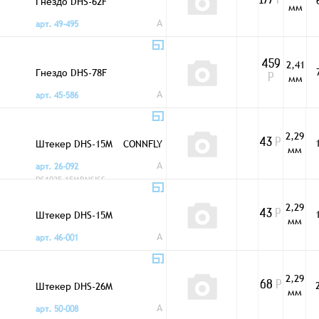
Гнездо DHS-62F
177
Р
мм
A
арт. 49-495
2,41
459
Гнездо DHS-78F
мм
Р
A
арт. 45-586
2,29
Штекер DHS-15M
CONNFLY
43
Р
мм
A
арт. 26-092
DS1035-15MBNSISS
2,29
Штекер DHS-15M
43
Р
мм
A
арт. 46-001
2,29
Штекер DHS-26M
68
Р
мм
A
арт. 50-008