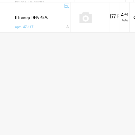
DS1035-44MBNSISS
2,41
Штекер DHS-62M
177
Р
мм
A
арт. 47-117