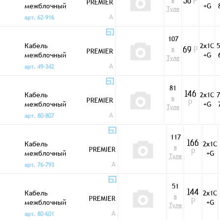
в
PREMIER
50
Р
межблочный
+G
Туле
2/1C+1 1,8мм LCL-
A
арт. 62-916
7
107
Кабель
2х1C
5
в
PREMIER
69
Р
межблочный
+G
Туле
2/1C+1 2,6мм LCL-
A
арт. 49-342
8P
81
Кабель
2х1C
7
146
в
PREMIER
межблочный
+G
Р
Туле
2/1C+1 3,7мм LCL-
A
арт. 80-807
26
117
Кабель
2х1C
166
в
PREMIER
межблочный
+G
Р
Туле
2/1C+1 4мм LCL-23
A
арт. 76-793
51
Кабель
2х1C
144
в
PREMIER
межблочный
+G
Р
Туле
2/1C+1 4мм LCL-27
A
арт. 80-601