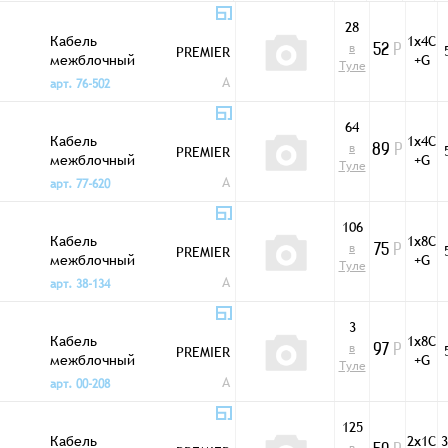
28
Кабель
1х4C
в
PREMIER
52
Р
межблочный
+G
Туле
1/4C+1 LCS-4
A
арт. 76-502
64
Кабель
1х4C
в
PREMIER
89
Р
межблочный
+G
Туле
1/4C+1 LCS-4 медь
A
арт. 77-620
106
Кабель
1х8C
в
PREMIER
75
Р
межблочный
+G
Туле
1/8C+1 5мм LCS-8
A
арт. 38-134
3
Кабель
1х8C
в
PREMIER
97
Р
межблочный
+G
Туле
1/8C+1 5мм LCS-8
A
арт. 00-208
медь
125
Кабель
2х1C
3