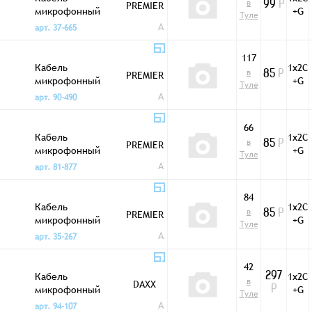
в
PREMIER
99
Р
микрофонный
+G
Туле
1/2C+1 3,7мм LCM-
A
арт. 37-665
26
117
Кабель
1х2C
в
PREMIER
85
Р
микрофонный
+G
Туле
1/2C+1 3мм LCM-18
A
арт. 90-490
BK черный
66
Кабель
1х2C
в
PREMIER
85
Р
микрофонный
+G
Туле
1/2C+1 3мм LCM-18
A
арт. 81-877
BL синий
84
Кабель
1х2C
в
PREMIER
85
Р
микрофонный
+G
Туле
1/2C+1 3мм LCM-18
A
арт. 35-267
SL серый
42
Кабель
1х2C
297
в
DAXX
микрофонный
+G
Р
Туле
1/2C+1 4мм J63
A
арт. 94-107