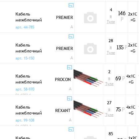
4
Кабель
2х1C
146
в
PREMIER
межблочный
+G
Р
Туле
2/1C+1 5мм LCL-10
A
арт. 44-785
28
Кабель
2х1C
в
PREMIER
135
Р
межблочный
+G
Туле
2/1C+1 5мм LCL-11
A
арт. 15-150
2
Кабель
4х1C
в
PROCON
69
Р
межблочный
+G
Туле
4/1C+1 3мм ШГЭС
A
арт. 58-970
CCA
01-6002-6
27
Кабель
4х1C
в
REXANT
75
Р
межблочный
+G
Туле
4/1C+1 3мм ШГЭС
A
арт. 99-108
CCA
01-6002-3
85
Кабель
1х2C