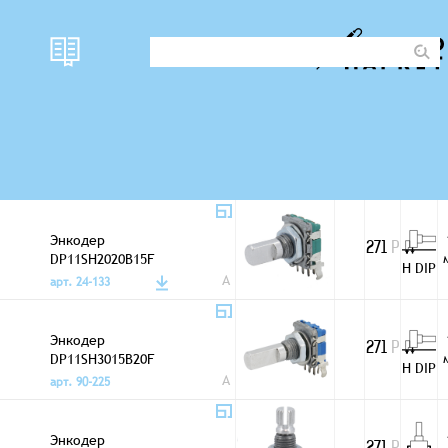
Энкодео ED1116-
SONG
271
Р
15P-30C-20F
V DIP
A
арт. 59-618
Энкодер
271
Р
DP11SH2020B15F
H DIP
A
арт. 24-133
Энкодер
271
Р
DP11SH3015B20F
H DIP
A
арт. 90-225
Энкодер