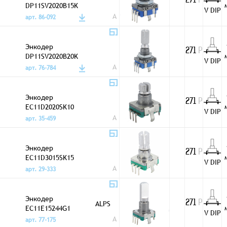
271
Р
DP11SV2020B15K
V DIP
A
арт. 86-092
Энкодер
271
Р
DP11SV2020B20K
V DIP
A
арт. 76-784
Энкодер
271
Р
EC11D2020SK10
V DIP
A
арт. 35-459
Энкодер
271
Р
EC11D3015SK15
V DIP
A
арт. 29-333
Энкодер
ALPS
271
Р
EC11E15244G1
V DIP
A
арт. 77-175