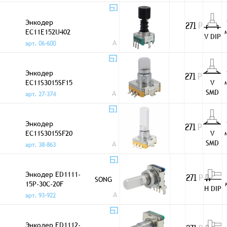
Энкодер
271
Р
EC11E152U402
V DIP
A
арт. 06-600
Энкодер
271
Р
EC11S3015SF15
V
SMD
A
арт. 27-374
Энкодер
271
Р
EC11S3015SF20
V
SMD
A
арт. 38-863
Энкодер ED1111-
SONG
271
Р
15P-30C-20F
H DIP
A
арт. 93-922
Энкодер ED1112-