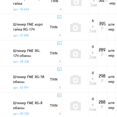
в
TWN
301
Р
кер
гайка
Туле
A
арт. 94-644
6
Штекер FME корп
ште
395
в
TWN
гайка RG-174
кер
Р
Туле
обжим
A
арт. 47-898
0
ште
Штекер FME RG-
289
в
TWN
кер
174 обжим
Р
Туле
A
арт. 48-438
0
ште
Штекер FME RG-58
298
в
TWN
кер
обжим
Р
Туле
A
арт. 65-991
0
ште
Штекер FME RG-8
288
в
TWN
кер
обжим
Р
Туле
A
арт. 09-109