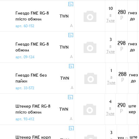
10
гнез
Гнездо FME RG-8
280
в
TWN
до
micro обжим
Р
Туле
A
арт. 60-152
3
гнез
Гнездо FME RG-8
298
в
TWN
до
обжим
Р
Туле
A
арт. 09-124
1
гнез
Гнездо FME без
288
в
TWN
до
пайки
Р
Туле
A
арт. 33-572
4
ште
Штекер FME RG-8
290
в
TWN
кер
micro обжим
Р
Туле
A
арт. 93-412
3
ште
Штекер FME корп