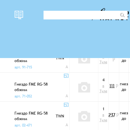
наличи
Фото
цена
Шт/Г
Разъемы FME
е
3
гнез
Гнездо FME RG-174
247
в
TWN
до
обжим
Р
Туле
A
арт. 91-715
4
гнез
Гнездо FME RG-58
в
111
Р
до
обжим
Туле
A
арт. 71-052
1
гнез
Гнездо FME RG-58
в
TWN
237
Р
до
обжим
Туле
A
арт. 02-471