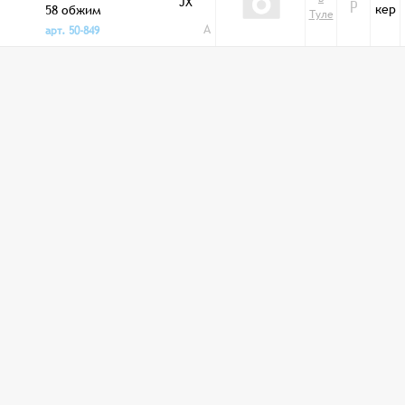
JX
кер
58 обжим
Р
Туле
A
арт. 50-849