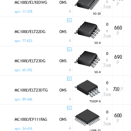
в
MC100LVEL92DWG
ONS
Р
Туле
A
арт. 11-378
SO-20
0
660
в
MC100LVELT22DG
ONS
Р
Туле
A
арт. 77-623
SO-8
0
690
в
MC100LVELT23DG
ONS
Р
Туле
A
арт. 65-392
SO-8
0
в
MC100LVELT23DTG
ONS
710
Р
Туле
A
арт. 89-446
TSSOP-8
0
600
в
MC100LVEP111FAG
ONS
Р
Туле
A
арт. 34-416
LQFP-32