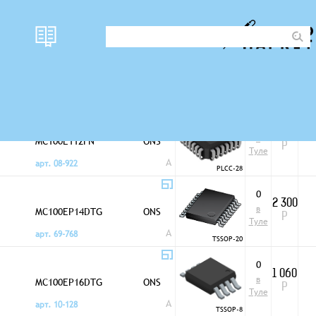
наличи
Преобразователи
Корпус
цена
е
логического уровня
0
1 800
в
MC100E112FN
ONS
Р
Туле
A
арт. 08-922
PLCC-28
0
2 300
в
MC100EP14DTG
ONS
Р
Туле
A
арт. 69-768
TSSOP-20
0
1 060
в
MC100EP16DTG
ONS
Р
Туле
A
арт. 10-128
TSSOP-8