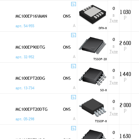
0
1 030
в
MC100EP16VAMN
ONS
Р
Туле
A
арт. 54-955
DFN-8
0
2 600
в
MC100EP90DTG
ONS
Р
Туле
A
арт. 32-952
TSSOP-20
0
1 440
в
MC100EPT20DG
ONS
Р
Туле
A
арт. 13-734
SO-8
0
2 000
в
MC100EPT20DTG
ONS
Р
Туле
A
арт. 05-298
TSSOP-8
0
1 630