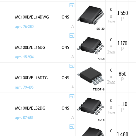
0
1 550
в
MC100LVEL14DWG
ONS
Р
Туле
A
арт. 76-280
SO-20
0
1 170
в
MC100LVEL16DG
ONS
Р
Туле
A
арт. 15-904
SO-8
0
850
в
MC100LVEL16DTG
ONS
Р
Туле
A
арт. 79-495
TSSOP-8
0
1 110
в
MC100LVEL32DG
ONS
Р
Туле
A
арт. 07-681
SO-8
0
1 480