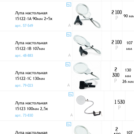
Лупа настольная
2 100
90 м
15122-1A 90мм 2+5x
Р
LED подсветка
A
арт. 57-549
Лупа настольная
107
2 100
15122-1B 107мм
мм
Р
2+5x LED
A
арт. 48-883
подсветка
130
2
Лупа настольная
мм
300
15122-1C 130мм
26 мм
Р
2+5x LED
A
арт. 79-023
подсветка
Лупа настольная
1 530
15123 100мм 2,5x
Р
A
арт. 73-830
2
Лупа настольная
107