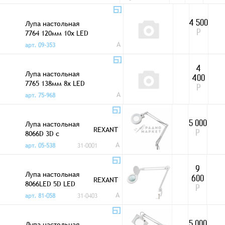
подсветка
Лупа настольная
4 500
7764 120мм 10x LED
Р
подсветка
A
арт. 09-353
4
Лупа настольная
400
7765 138мм 8x LED
Р
подсветка
A
арт. 75-968
Лупа настольная
5 000
REXANT
8066D 3D с
Р
подсветкой
A
арт. 05-538
31-0001
9
Лупа настольная
REXANT
600
8066LED 5D LED
Р
подсветка белая
A
арт. 81-058
31-0403
Лупа настольная
5 000