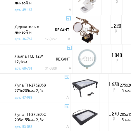
линзой и
Р
подставкой
A
арт. 49-162
паяльника LED TH-
7023(B)
Держатель с
1 220
REXANT
линзой и
Р
подставкой
A
арт. 36-762
12-0252
паяльника ZD-10G
Лампа FCL 12W
1 040
REXANT
12,4см
Р
A
арт. 60-781
31-0808
Лупа TH-275205B
275х2
1 630
275x205мм 2,5x
5 мм
Р
LED подсветка
A
арт. 47-989
Лупа TH-275205C
205х1
1 270
205x155мм 2,5x
5 мм
Р
LED подсветка
A
арт. 53-085