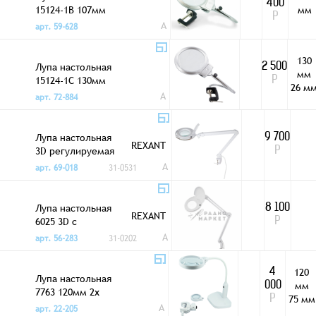
400
15124-1B 107мм
мм
Р
2+5x LED
A
арт. 59-628
подсветка
130
Лупа настольная
2 500
мм
15124-1С 130мм
Р
26 м
2+5x LED
A
арт. 72-884
подсветка
Лупа настольная
9 700
REXANT
3D регулируемая
Р
LED подсветка
A
арт. 69-018
31-0531
Лупа настольная
8 100
REXANT
6025 3D с
Р
подсветкой
A
арт. 56-283
31-0202
120
4
Лупа настольная
мм
000
7763 120мм 2х
75 мм
Р
+75мм 5х LED
A
арт. 22-205