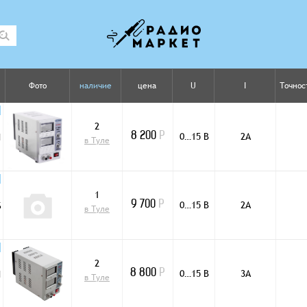
Фото
наличие
цена
U
I
Точнос
2
0…15 В
2А
H
8 200
Р
в Туле
1
0…15 В
2А
S
9 700
Р
в Туле
2
0…15 В
3А
H
8 800
Р
в Туле