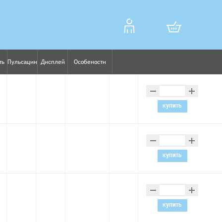
ть
Пульсации
Дисплей
Особености
–
+
купить
–
+
купить
–
+
купить