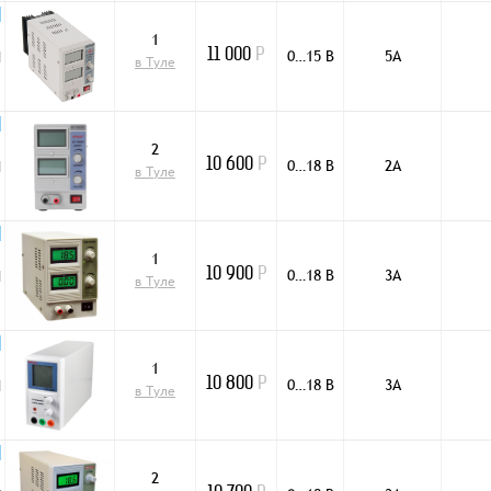
1
0…15 В
5А
H
11 000
Р
в Туле
2
0…18 В
2А
H
10 600
Р
в Туле
1
0…18 В
3А
H
10 900
Р
в Туле
1
0…18 В
3А
H
10 800
Р
в Туле
2