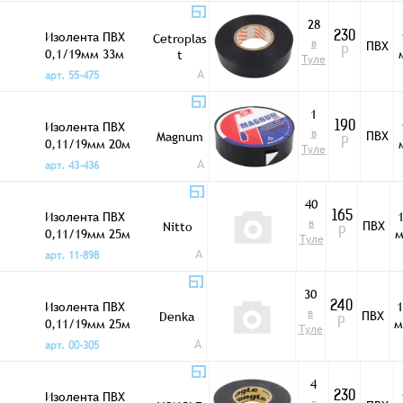
28
Изолента ПВХ
230
Cetroplas
в
ПВХ
0,1/19мм 33м
t
Р
Туле
черная 607
A
арт. 55-475
1
Изолента ПВХ
190
в
ПВХ
Magnum
0,11/19мм 20м
Р
Туле
черная M1920B
A
арт. 43-436
40
Изолента ПВХ
165
в
ПВХ
Nitto
0,11/19мм 25м
Р
Туле
черная
A
арт. 11-898
2100FRTVH
30
Изолента ПВХ
1
240
в
ПВХ
Denka
0,11/19мм 25м
м
Р
Туле
черная VINI TIPE
A
арт. 00-305
246
4
Изолента ПВХ
230