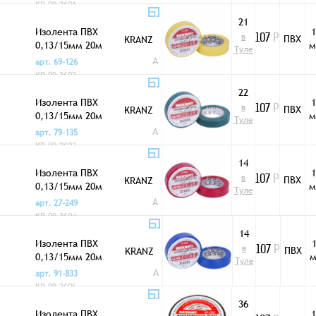
KR-09-2601
21
Изолента ПВХ
1
в
ПВХ
KRANZ
107
Р
0,13/15мм 20м
м
Туле
желтая
A
арт. 69-126
KR-09-2602
22
Изолента ПВХ
1
в
ПВХ
KRANZ
107
Р
0,13/15мм 20м
м
Туле
зеленая
A
арт. 79-135
KR-09-2603
14
Изолента ПВХ
1
в
ПВХ
KRANZ
107
Р
0,13/15мм 20м
м
Туле
красная
A
арт. 27-249
KR-09-2604
14
Изолента ПВХ
в
ПВХ
KRANZ
107
Р
0,13/15мм 20м
Туле
синяя
A
арт. 91-833
KR-09-2605
36
Изолента ПВХ
1