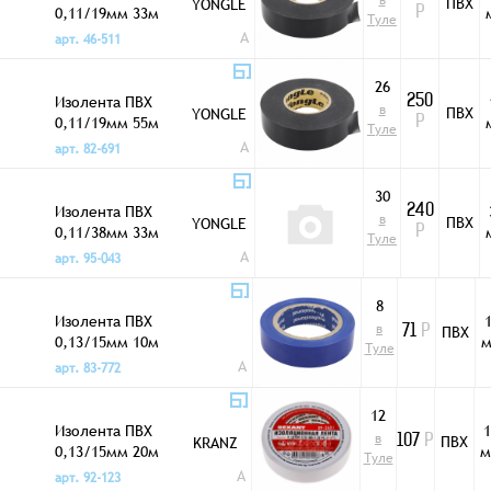
в
ПВХ
YONGLE
0,11/19мм 33м
Р
Туле
черная
A
арт. 46-511
26
Изолента ПВХ
250
в
ПВХ
YONGLE
0,11/19мм 55м
Р
Туле
черная E2100
A
арт. 82-691
30
Изолента ПВХ
240
в
ПВХ
YONGLE
0,11/38мм 33м
Р
Туле
черная E2100
A
арт. 95-043
8
Изолента ПВХ
в
ПВХ
71
Р
0,13/15мм 10м
Туле
синяя
A
арт. 83-772
12
Изолента ПВХ
1
в
ПВХ
KRANZ
107
Р
0,13/15мм 20м
м
Туле
белая
A
арт. 92-123