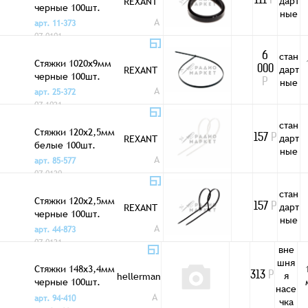
дарт
REXANT
111
Р
черные 100шт.
ные
A
арт. 11-373
07-0101
стан
6
Стяжки 1020x9мм
дарт
REXANT
000
черные 100шт.
ные
Р
A
арт. 25-372
07-1021
стан
Стяжки 120x2,5мм
дарт
REXANT
157
Р
белые 100шт.
ные
A
арт. 85-577
07-0120
стан
Стяжки 120x2,5мм
дарт
REXANT
157
Р
черные 100шт.
ные
A
арт. 44-873
07-0121
вне
шня
Стяжки 148x3,4мм
я
hellerman
313
Р
черные 100шт.
насе
внешняя насечка
A
арт. 94-410
чка