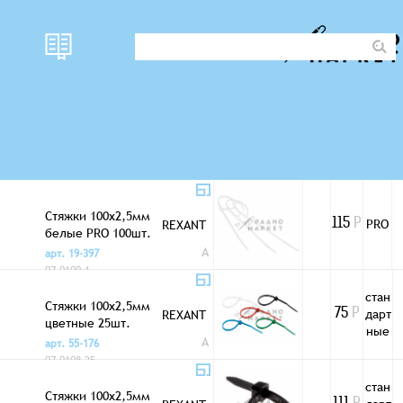
стан
Стяжки 100x2,5мм
дарт
REXANT
111
Р
белые 100шт.
ные
A
арт. 92-711
07-0100
Стяжки 100x2,5мм
PRO
REXANT
115
Р
белые PRO 100шт.
A
арт. 19-397
07-0100-1
стан
Стяжки 100x2,5мм
дарт
REXANT
75
Р
цветные 25шт.
ные
A
арт. 55-176
07-0108-25
стан
Стяжки 100x2,5мм