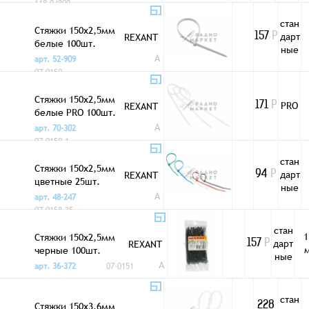
118-04800
стан
Стяжки 150x2,5мм
дарт
REXANT
157
Р
белые 100шт.
ные
A
арт. 52-909
07-0150
Стяжки 150x2,5мм
PRO
REXANT
171
Р
белые PRO 100шт.
A
арт. 70-302
07-0150-1
стан
Стяжки 150x2,5мм
дарт
REXANT
94
Р
цветные 25шт.
ные
A
арт. 48-247
07-0158-25
стан
1
Стяжки 150x2,5мм
дарт
REXANT
157
Р
черные 100шт.
ные
A
арт. 36-372
07-0151
стан
Стяжки 150x3,6мм
228