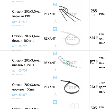
07-0200-1
Стяжки 200x3,5мм
285
PRO
REXANT
черные PRO
Р
100шт.
A
арт. 31-911
07-0201-1
стан
Стяжки 200x3,6мм
дарт
REXANT
313
Р
белые 100шт.
ные
A
арт. 76-282
07-0200
стан
Стяжки 200x3,6мм
дарт
REXANT
157
Р
цветные 25шт.
ные
A
арт. 00-708
07-0208-25
стан
Стяжки 200x3,6мм
дарт
REXANT
313
Р
черные 100шт.
ные
A
арт. 80-397
07-0201
стан
Стяжки 200x4,8мм
395