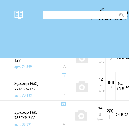
наличи
Фото
цена
U раб
Пьезоизлучатели
е
0
Зуммер FMQ-2227
199
в
12 В
2
12V
Р
Туле
A
арт. 74-599
12
6…
Зуммер FMQ-
180
в
2
15 В
2718B 6-15V
Р
Туле
A
арт. 70-133
14
Зуммер FMQ-
229
в
24 В
28
2835XP 24V
Р
Туле
A
арт. 33-391