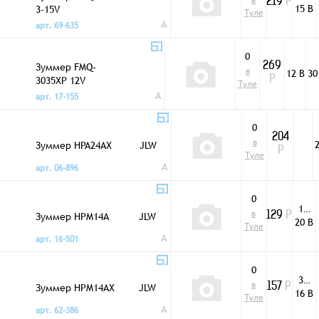
в
219
Р
15 В
3-15V
Туле
A
арт. 69-635
0
Зуммер FMQ-
269
в
12 В
30
3035XP 12V
Р
Туле
A
арт. 17-155
0
204
в
Зуммер HPA24AX
JLW
Р
Туле
A
арт. 06-896
0
1…
в
Зуммер HPM14A
JLW
129
Р
20 В
Туле
A
арт. 16-501
0
3…
в
Зуммер HPM14AX
JLW
157
Р
16 В
Туле
A
арт. 62-386