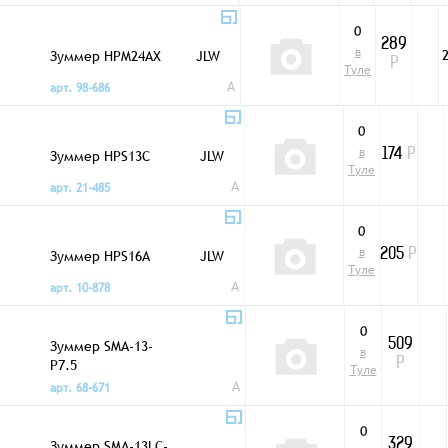
0
289
в
Зуммер HPM24AX
JLW
Р
Туле
A
арт. 98-686
0
в
Зуммер HPS13C
JLW
174
Р
Туле
A
арт. 21-485
0
в
Зуммер HPS16A
JLW
205
Р
Туле
A
арт. 10-878
0
Зуммер SMA-13-
509
в
P7.5
Р
Туле
A
арт. 68-671
0
Зуммер SMA-13LC-
329