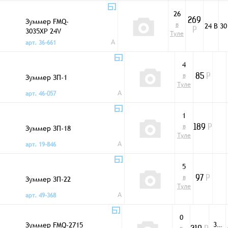
26
Зуммер FMQ-
269
в
24 В
30
3035XP 24V
Р
Туле
A
арт. 36-661
4
в
Зуммер ЗП-1
85
Р
Туле
A
арт. 46-057
1
в
Зуммер ЗП-18
189
Р
Туле
A
арт. 19-846
5
в
Зуммер ЗП-22
97
Р
Туле
A
арт. 49-368
0
3…
Зуммер FMQ-2715