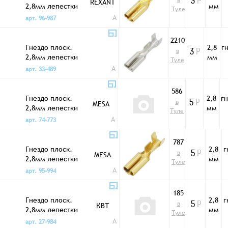
в
REXANT
3
Р
2,8мм лепестки
мм
Туле
DJ622-D2.8*0.5B
A
арт. 96-987
2210
Гнездо плоск.
2,8
г
в
3
Р
2,8мм лепестки
мм
Туле
DJ622-D2.8*0.5B
A
арт. 33-489
Sn
586
Гнездо плоск.
2,8
г
в
MESA
5
Р
2,8мм лепестки
мм
Туле
TD2104.50 DPK1 с
A
арт. 74-773
фикс
787
Гнездо плоск.
2,8
г
в
MESA
5
Р
2,8мм лепестки
мм
Туле
TD2105.50 DP
A
арт. 95-994
185
Гнездо плоск.
2,8
г
в
КВТ
5
Р
2,8мм лепестки
мм
Туле
РП-М 1.0-(2.8)
A
арт. 27-984