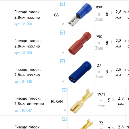
525
Гнездо плоск.
2,8
гн
в
GS
6
Р
2,8мм изолир
мм
Туле
FDD2-110(8)
A
арт. 35-008
790
Гнездо плоск.
2,8
гн
в
8
Р
2,8мм изолир
мм
Туле
полн FDFD1,25-
A
арт. 37-800
110
27
Гнездо плоск.
2,8
гн
в
9
Р
2,8мм изолир
мм
Туле
полн FDFD2-110
A
арт. 04-838
1971
Гнездо плоск.
2,8
г
в
REXANT
5
Р
2,8мм лепестки
мм
Туле
DJ622-D2.8*0.5A
A
арт. 80-047
72
Гнездо плоск.
2,8
г