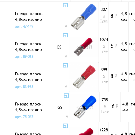
307
Гнездо плоск.
4,8
гн
в
8
Р
4,8мм изолир
мм
Туле
FDD1,25-187
A
арт. 47-149
синий
1024
Гнездо плоск.
4,8
гн
в
GS
5
Р
4,8мм изолир
мм
Туле
FDD1,25-187(8)
A
арт. 89-063
399
Гнездо плоск.
4,8
гн
в
8
Р
4,8мм изолир
мм
Туле
FDD2-187
A
арт. 83-988
красный
758
Гнездо плоск.
4,8
г
в
GS
6
Р
4,8мм изолир
мм
Туле
FDD2-187(8)
A
арт. 75-062
1228
Гнездо плоск.
4,8
гн