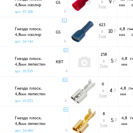
в
GS
9
Р
4,8мм изолир
мм
Туле
полн FDFD1,25-
A
арт. 97-358
187
623
Гнездо плоск.
4,8
гн
в
GS
10
Р
4,8мм изолир
мм
Туле
полн FDFD2-187
A
арт. 34-144
258
Гнездо плоск.
4,8
г
в
КВТ
5
Р
4,8мм лепестки
мм
Туле
DJ622-D4.8*0.5B
A
арт. 35-535
0
Гнездо плоск.
4,8
гн
в
4
Р
4,8мм лепестки
мм
Туле
DJ622-D4.8*0.5B
A
арт. 41-073
Sn
8
Гнездо плоск.
4,8
г
в
5
Р
4,8мм лепестки
мм
Туле
DJ622-D4.8A
A
арт. 54-484