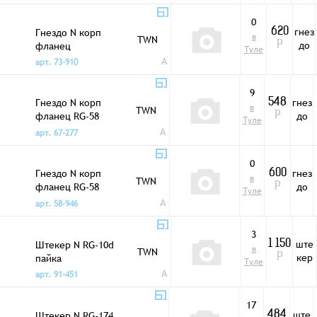
0
гнез
Гнездо N корп
620
в
TWN
до
фланец
Р
Туле
A
арт. 73-910
9
Гнездо N корп
гнез
548
в
TWN
фланец RG-58
до
Р
Туле
обжим
A
арт. 67-277
0
Гнездо N корп
гнез
600
в
TWN
фланец RG-58
до
Р
Туле
пайка
A
арт. 58-946
3
ште
Штекер N RG-10d
1 150
в
TWN
кер
пайка
Р
Туле
A
арт. 91-451
17
ште
Штекер N RG-174
484