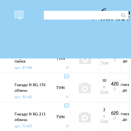
наличи
Фото
цена
Шт/Г
Разъемы N
е
1
гнез
Гнездо N RG-10d
940
в
TWN
до
пайка
Р
Туле
A
арт. 81-956
10
гнез
Гнездо N RG-174
420
в
TWN
до
обжим
Р
Туле
A
арт. 53-162
2
гнез
Гнездо N RG-213
620
в
TWN
до
обжим
Р
Туле
A
арт. 73-837