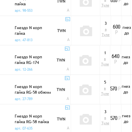
в
TWN
610
Р
до
пайка
Туле
A
арт. 98-553
3
гнез
Гнездо N корп
600
в
TWN
до
гайка
Р
Туле
A
арт. 47-813
1
Гнездо N корп
гнез
640
в
TWN
гайка RG-174
до
Р
Туле
обжим
A
арт. 12-266
5
гнез
Гнездо N корп
в
TWN
570
Р
до
гайка RG-58 обжим
Туле
A
арт. 27-789
3
гнез
Гнездо N корп
в
TWN
570
Р
до
гайка RG-58 пайка
Туле
A
арт. 07-635