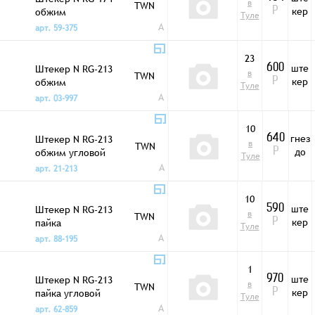
в
TWN
кер
обжим
Р
Туле
A
арт. 59-375
23
ште
Штекер N RG-213
600
в
TWN
кер
обжим
Р
Туле
A
арт. 03-997
10
гнез
Штекер N RG-213
640
в
TWN
до
обжим угловой
Р
Туле
A
арт. 21-213
10
ште
Штекер N RG-213
590
в
TWN
кер
пайка
Р
Туле
A
арт. 88-195
1
ште
Штекер N RG-213
970
в
TWN
кер
пайка угловой
Р
Туле
A
арт. 62-859