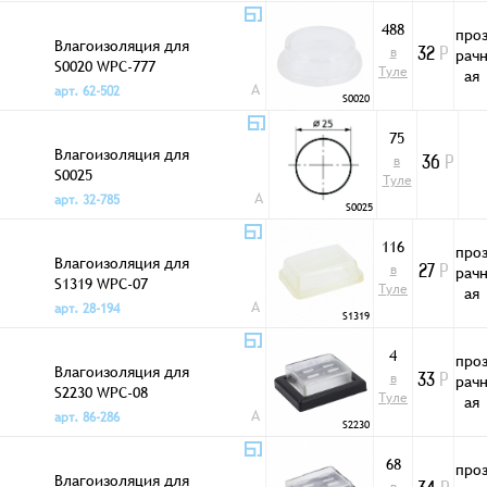
488
про
Влагоизоляция для
в
рач
32
Р
S0020 WPC-777
Туле
ая
A
арт. 62-502
S0020
75
Влагоизоляция для
в
36
Р
S0025
Туле
A
арт. 32-785
S0025
116
про
Влагоизоляция для
в
рач
27
Р
S1319 WPC-07
Туле
ая
A
арт. 28-194
S1319
4
про
Влагоизоляция для
в
рач
33
Р
S2230 WPC-08
Туле
ая
A
арт. 86-286
S2230
68
про
Влагоизоляция для