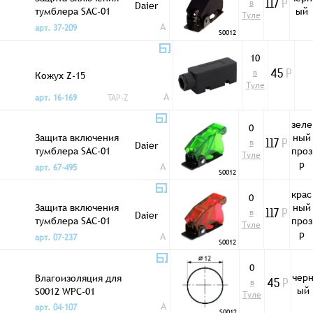
в
Daier
117
Р
тумблера SAC-01
ый
Туле
черная
A
арт. 37-209
S0012
10
в
Кожух Z-15
45
Р
Туле
A
арт. 16-169
TAP-Z
зеле
0
Защита включения
ный
в
Daier
117
Р
тумблера SAC-01
проз
Туле
зеленая/прозр
р
A
арт. 67-495
S0012
крас
0
Защита включения
ный
в
Daier
117
Р
тумблера SAC-01
проз
Туле
красная/прозр
р
A
арт. 07-237
S0012
0
чер
Влагоизоляция для
в
45
Р
ый
S0012 WPC-01
Туле
A
арт. 04-107
S0012