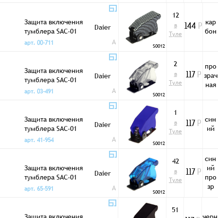
12
Защита включения
кар
в
Daier
144
Р
тумблера SAC-01
бон
Туле
карбон
A
арт. 00-711
S0012
2
про
Защита включения
в
зрач
Daier
117
Р
тумблера SAC-01
Туле
ная
прозрачная
A
арт. 03-491
S0012
1
Защита включения
син
в
Daier
117
Р
тумблера SAC-01
ий
Туле
синяя
A
арт. 41-954
S0012
син
42
Защита включения
ий
в
Daier
117
Р
тумблера SAC-01
про
Туле
синяя/прозр
зр
A
арт. 65-591
S0012
51
Защита включения
черн