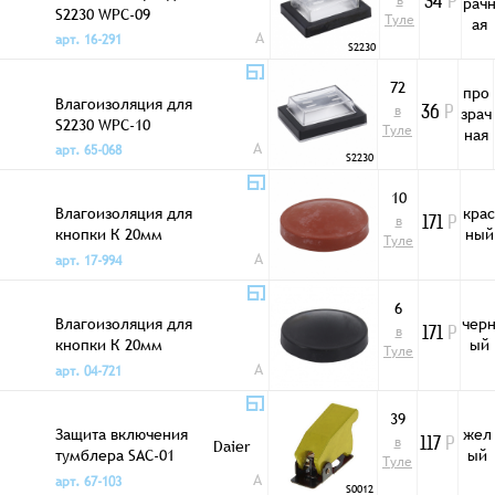
в
рач
34
Р
S2230 WPC-09
Туле
ая
A
арт. 16-291
S2230
72
про
Влагоизоляция для
в
зрач
36
Р
S2230 WPC-10
Туле
ная
A
арт. 65-068
S2230
10
Влагоизоляция для
крас
в
171
Р
кнопки К 20мм
ный
Туле
красная
A
арт. 17-994
6
Влагоизоляция для
чер
в
171
Р
кнопки К 20мм
ый
Туле
черная
A
арт. 04-721
39
Защита включения
жел
в
Daier
117
Р
тумблера SAC-01
ый
Туле
желтая
A
арт. 67-103
S0012