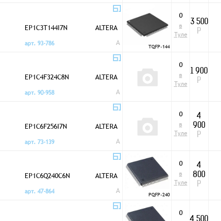
0
3 500
в
EP1C3T144I7N
ALTERA
Р
Туле
A
арт. 93-786
TQFP-144
0
1 900
в
EP1C4F324C8N
ALTERA
Р
Туле
A
арт. 90-958
0
4
в
EP1C6F256I7N
ALTERA
900
Туле
Р
A
арт. 73-139
0
4
в
EP1C6Q240C6N
ALTERA
800
Туле
Р
A
арт. 47-864
PQFP-240
0
4 500