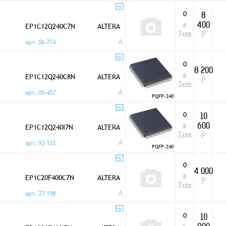
0
8
в
EP1C12Q240C7N
ALTERA
400
Туле
Р
A
арт. 06-774
0
8 200
в
EP1C12Q240C8N
ALTERA
Р
Туле
A
арт. 06-457
PQFP-240
0
10
в
EP1C12Q240I7N
ALTERA
600
Туле
Р
A
арт. 92-132
PQFP-240
0
4 000
в
EP1C20F400C7N
ALTERA
Р
Туле
A
арт. 27-198
0
10