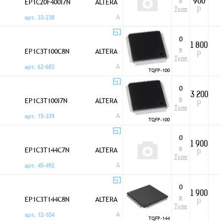
в
EP1C20F400I7N
ALTERA
900
Туле
Р
A
арт. 33-238
0
1 800
в
EP1C3T100C8N
ALTERA
Р
Туле
A
арт. 62-683
TQFP-100
0
3 200
в
EP1C3T100I7N
ALTERA
Р
Туле
A
арт. 15-339
TQFP-100
0
1 900
в
EP1C3T144C7N
ALTERA
Р
Туле
A
арт. 45-492
0
1 900
в
EP1C3T144C8N
ALTERA
Р
Туле
A
арт. 12-104
TQFP-144