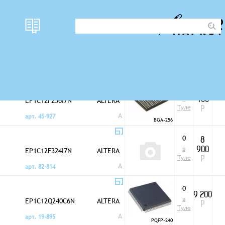
наличи
Корпус
цена
ПЛИС FPGA
е
0
8
в
EP1C12F256I7N
ALTERA
400
Туле
Р
A
арт. 45-927
BGA-256
0
8
в
EP1C12F324I7N
ALTERA
900
Туле
Р
A
арт. 82-814
0
9 200
в
EP1C12Q240C6N
ALTERA
Р
Туле
A
арт. 19-895
PQFP-240