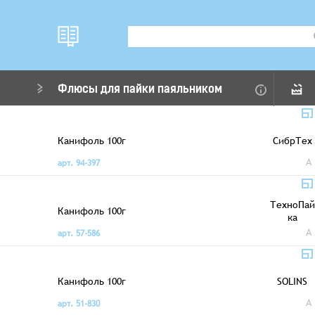
Флюсы для пайки паяльником
Канифоль 100г
СибрТех
A
арт. 94-397
ТехноПай
Канифоль 100г
ка
A
арт. 57-586
Канифоль 100г
SOLINS
A
арт. 51-830