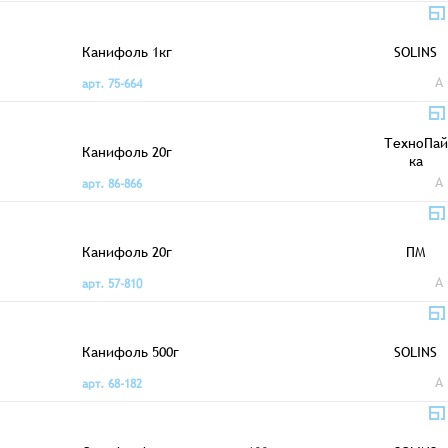
Канифоль 1кг
SOLINS
A
арт. 75-664
ТехноПай
Канифоль 20г
ка
A
арт. 86-866
Канифоль 20г
ПМ
A
арт. 57-810
Канифоль 500г
SOLINS
A
арт. 68-182