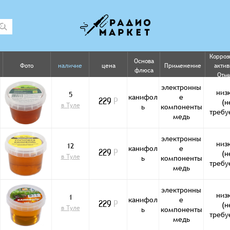
Корроз
Основа
Фото
наличие
цена
Применение
актив
флюса
Отм
электронны
низ
5
канифол
е
(н
229
Р
в Туле
ь
компоненты
требу
медь
электронны
низ
12
канифол
е
(н
229
Р
в Туле
ь
компоненты
требу
медь
электронны
низ
1
канифол
е
(н
229
Р
в Туле
ь
компоненты
требу
медь