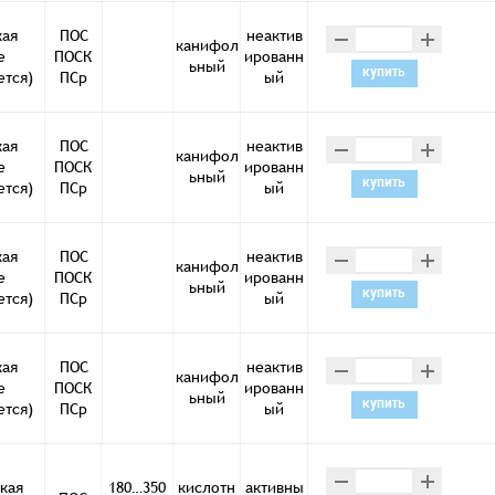
–
+
кая
ПОС
неактив
канифол
е
ПОСК
ированн
ьный
купить
ется)
ПСр
ый
–
+
кая
ПОС
неактив
канифол
е
ПОСК
ированн
ьный
купить
ется)
ПСр
ый
–
+
кая
ПОС
неактив
канифол
е
ПОСК
ированн
ьный
купить
ется)
ПСр
ый
–
+
кая
ПОС
неактив
канифол
е
ПОСК
ированн
ьный
купить
ется)
ПСр
ый
–
+
кая
180…350
кислотн
активны