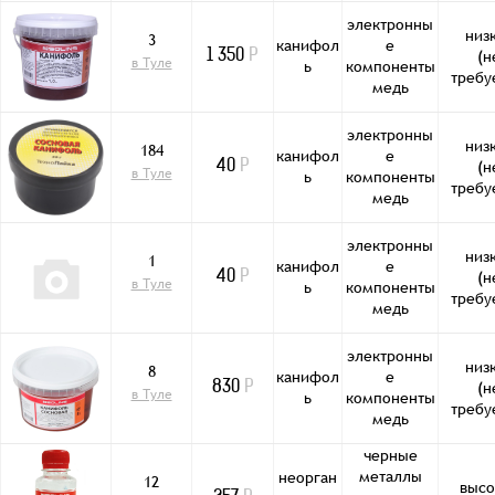
электронны
низ
3
канифол
е
(н
1 350
Р
в Туле
ь
компоненты
требу
медь
электронны
низ
184
канифол
е
(н
40
Р
в Туле
ь
компоненты
требу
медь
электронны
низ
1
канифол
е
(н
40
Р
в Туле
ь
компоненты
требу
медь
электронны
низ
8
канифол
е
(н
830
Р
в Туле
ь
компоненты
требу
медь
черные
металлы
неорган
12
высо