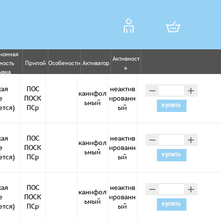
ионная
Активност
ность
Припой
Особености
Активатор
ь
ывка
–
+
кая
ПОС
неактив
канифол
е
ПОСК
ированн
ьный
купить
ется)
ПСр
ый
–
+
кая
ПОС
неактив
канифол
е
ПОСК
ированн
ьный
купить
ется)
ПСр
ый
–
+
кая
ПОС
неактив
канифол
е
ПОСК
ированн
ьный
купить
ется)
ПСр
ый