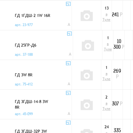
13
в
ГД 1ГДШ-2 1W 16R
241
Р
Туле
A
арт. 23-977
1
10
в
ГД 25ГР-Д6
300
Р
Туле
A
арт. 37-188
1
269
в
ГД 3W 8R
Р
Туле
A
арт. 75-412
2
ГД 3ГДШ-14-8 3W
в
307
Р
8R
Туле
A
арт. 45-099
24
ГД 3ГДШ-32Р 3W
335