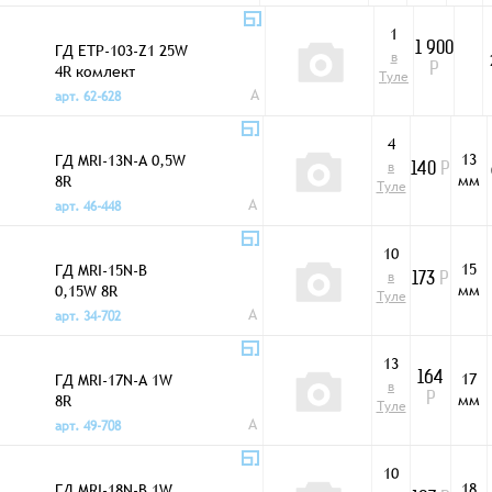
1
ГД ETP-103-Z1 25W
1 900
в
4R комлект
Р
Туле
A
арт. 62-628
4
13
ГД MRI-13N-A 0,5W
в
140
Р
мм
8R
Туле
A
арт. 46-448
10
15
ГД MRI-15N-B
в
173
Р
мм
0,15W 8R
Туле
A
арт. 34-702
13
17
ГД MRI-17N-A 1W
164
в
мм
8R
Р
Туле
A
арт. 49-708
10
18
ГД MRI-18N-B 1W