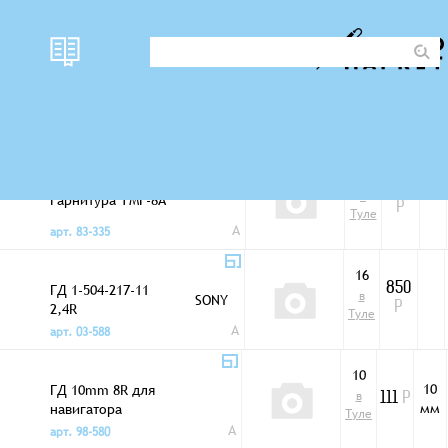
наличи
Фото
цена
D
Широкополосные динамики
е
12
2 300
в
Гарнитура ТМГ-8А
Р
Туле
A
арт. 83-335
16
ГД 1-504-217-11
850
в
SONY
2,4R
Р
Туле
A
арт. 03-588
10
10
ГД 10mm 8R для
в
111
Р
мм
навигатора
Туле
A
арт. 98-580