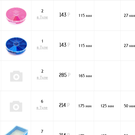
2
115 мм
27 м
143
Р
в Туле
1
115 мм
27 м
143
Р
в Туле
2
165 мм
285
Р
в Туле
6
175 мм
125 мм
50 м
214
Р
в Туле
7