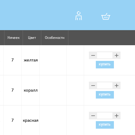
Nячеек
Цвет
Особености
–
+
м
7
желтая
купить
–
+
м
7
коралл
купить
–
+
м
7
красная
купить