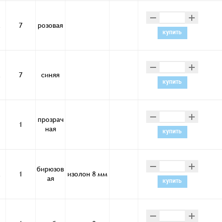
–
+
м
7
розовая
купить
–
+
м
7
синяя
купить
–
+
прозрач
1
ная
купить
–
+
бирюзов
м
1
изолон 8 мм
ая
купить
–
+