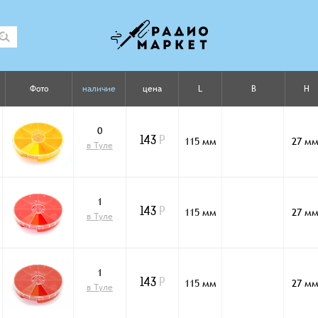
Фото
наличие
цена
L
B
H
0
115 мм
27 м
143
Р
в Туле
1
115 мм
27 м
143
Р
в Туле
1
115 мм
27 м
143
Р
в Туле