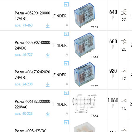
Реле 405290120000
640
FINDER
12VDC
Р
2C
A
арт. 73-460
TRA3
Реле 405290240000
680
FINDER
24VDC
Р
2C
A
арт. 46-727
TRA3
Реле 406170242020
920
FINDER
24VDC
Р
1C
A
арт. 24-238
TRA2
Реле 406182300000
1 060
2
FINDER
220VAC
Р
1C
A
арт. 60-223
TRA2
Реле 4098-12VDC