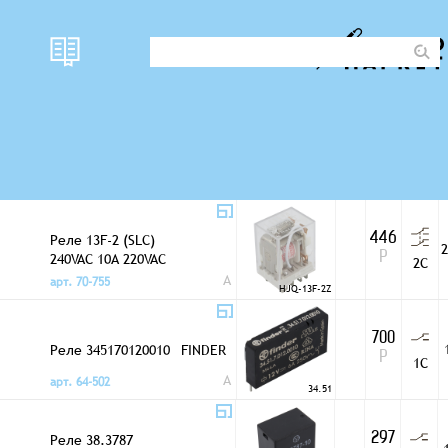
Реле 13F-2 (SLC)
446
2С
240VAC 10A 12VDC
Р
A
арт. 99-972
HJQ-13F-2Z
Реле 13F-2 (SLC)
446
2
240VAC 10A 220VAC
Р
2C
A
арт. 70-755
HJQ-13F-2Z
700
Реле 345170120010
FINDER
Р
1C
A
арт. 64-502
34.51
Реле 38.3787
297