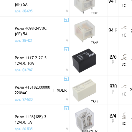
94
Р
(6F) 5A
1C
A
арт. 60-695
TRKF
Реле 4098-24VDC
94
Р
(6F) 5A
1C
A
арт. 25-421
TRKF
Реле 4117-2-2C-S
276
12VDC 10A
Р
2C
A
арт. 03-787
Реле 413182300000
970
2
FINDER
220VAC
Р
1C
A
арт. 97-530
TRA1
Реле 4453(18F)-3
274
12VDC 5A
Р
3C
A
арт. 66-535
HJQ-22F-3Z