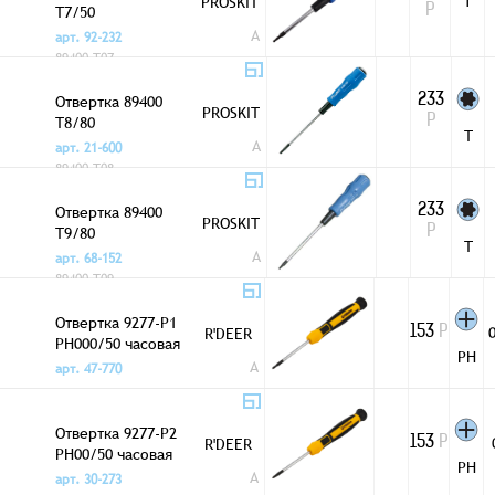
Т
PROSKIT
T7/50
Р
A
арт. 92-232
89400-T07
Отвертка 89400
233
PROSKIT
T8/80
Р
T
A
арт. 21-600
89400-T08
Отвертка 89400
233
PROSKIT
T9/80
Р
T
A
арт. 68-152
89400-T09
Отвертка 9277-P1
R'DEER
153
Р
PH000/50 часовая
PH
A
арт. 47-770
Отвертка 9277-P2
R'DEER
153
Р
PH00/50 часовая
PH
A
арт. 30-273